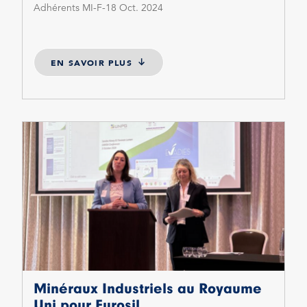
Adhérents MI-F
18 Oct. 2024
EN SAVOIR PLUS
Minéraux Industriels au Royaume
Uni pour Eurosil