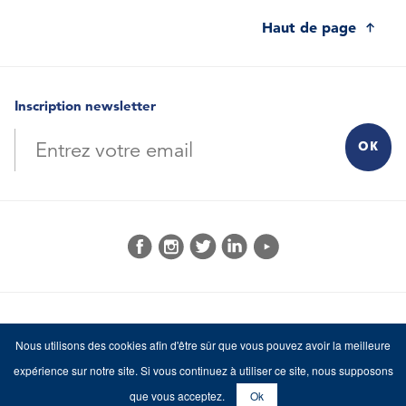
Haut de page
Inscription newsletter
© 2026 MI-F
Mentions Légales
Crédits
Nous utilisons des cookies afin d'être sûr que vous pouvez avoir la meilleure
MINÉRAUX INDUSTRIELS - FRANCE
expérience sur notre site. Si vous continuez à utiliser ce site, nous supposons
ORGANISATION PROFESSIONNELLE
que vous acceptez.
Ok